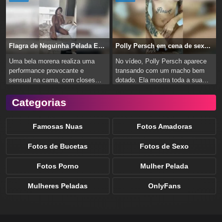
Flagra de Neguinha Pelada Exibindo-se na Cama
Polly Persch em cena de sexo com homem bem dotado
Uma bela morena realiza uma
No vídeo, Polly Persch aparece
performance provocante e
transando com um macho bem
sensual na cama, com closes
dotado. Ela mostra toda a sua
instigantes que prometem
habilidade na cama, enquanto o
aquecer o clima. Em um ousado
parceiro a penetra...
Categorias
show...
Famosas Nuas
Fotos Amadoras
Fotos de Bucetas
Fotos de Sexo
Fotos Porno
Mulher Pelada
Mulheres Peladas
OnlyFans