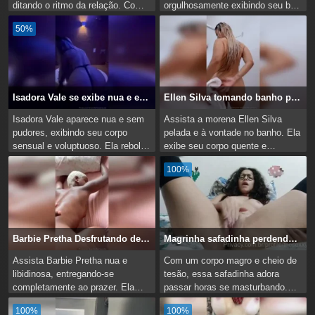
ditando o ritmo da relação. Com
orgulhosamente exibindo seu belo
sua vagina apertada, ela lidera o
corpo nu. Seu sorriso radiante
50%
ato sexual,...
demonstrava o prazer em...
Isadora Vale se exibe nua e exuberante
Ellen Silva tomando banho pelada e se exibindo
Isadora Vale aparece nua e sem
Assista a morena Ellen Silva
pudores, exibindo seu corpo
pelada e à vontade no banho. Ela
sensual e voluptuoso. Ela rebola
exibe seu corpo quente e
a bunda, mostrando toda a sua
provocante, deixando todos
100%
beleza e...
excitados. Ellen mostra...
Barbie Pretha Desfrutando de uma Intensa Sessão de Sexo
Magrinha safadinha perdendo o controle ao se masturbar
Assista Barbie Pretha nua e
Com um corpo magro e cheio de
libidinosa, entregando-se
tesão, essa safadinha adora
completamente ao prazer. Ela
passar horas se masturbando.
geme alto de excitação enquanto
Usando os dedos habilmente, ela
100%
100%
seu parceiro a penetra...
vai fundo em sua...