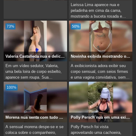
Larissa Lima aparece nua e
peladinha em cima da cama,
mostrando a buceta rosada e
molhada. Ela se entrega de todas
73%
50%
as formas pro parceiro...
Valeria Castañeda nua e deliciosa
Novinha exibida mostrando os peitos e xota
Em um vídeo sedutor, Valeria,
A exibicionista adora exibir seu
uma bela loira de corpo esbelto,
corpo sensual, com seios firmes
aparece sem roupa. Sua
e uma vagina convidativa, sem
aparência atraente tem o poder
nenhum constrangimento. Seu
100%
de despertar desejos...
show erótico e...
Morena nua senta com tudo na rola
Polly Persch nua em uma exibição erótica na cachoeira
A sensual morena despe-se e se
Polly Persch foi vista
coloca sobre o companheiro,
aproveitando uma cachoeira,