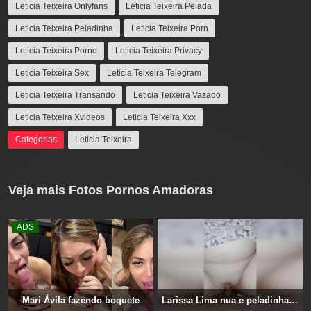
Leticia Teixeira Onlyfans
Leticia Teixeira Pelada
Leticia Teixeira Peladinha
Leticia Teixeira Porn
Leticia Teixeira Porno
Leticia Teixeira Privacy
Leticia Teixeira Sex
Leticia Teixeira Telegram
Leticia Teixeira Transando
Leticia Teixeira Vazado
Leticia Teixeira Xvideos
Leticia Teixeira Xxx
Categorias
Leticia Teixeira
Veja mais Fotos Pornos Amadoras
ADS
Mari Ávila fazendo boquete
Larissa Lima nua e peladinha transa em cima da cama