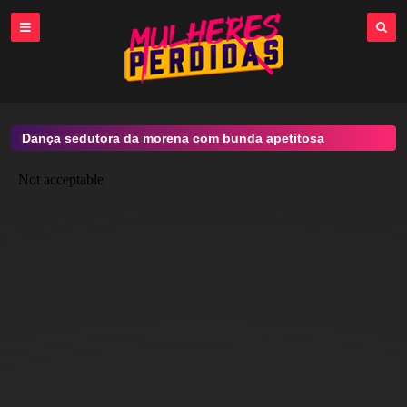
Dança sedutora da morena com bunda apetitosa